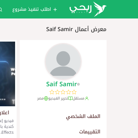
اطلب تنفيذ مشروع
معرض أعمال Saif Samir
Saif Samir
مستقل
تحرير الفيديو
مصر
اعلا
الملف الشخصي
فيديو إع
التقييمات
Effects، يشمل مونتاج احترافي، موشن جر...