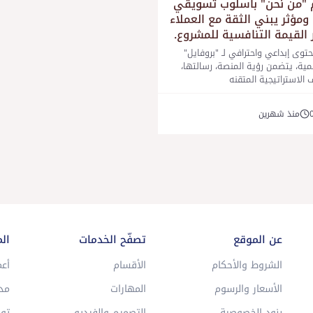
"من نحن" بأسلوب تسويقي
ومؤثر يبني الثقة مع العملاء
 القيمة التنافسية للمشروع.
توى إبداعي واحترافي لـ "بروفايل"
ية، يتضمن رؤية المنصة، رسالتها،
 الاستراتيجية المتقنه
منذ شهرين
عن الموقع
تصفّح الخدمات
ال
الشروط والأحكام
الأقسام
أعم
الأسعار والرسوم
المهارات
مد
بنود الخصوصية
التصميم والفيديو
توا