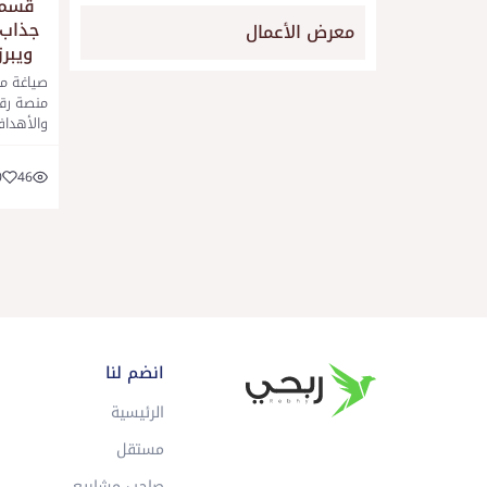
قسم 
جذاب 
معرض الأعمال
ويبرز
صياغة مح
منصة رقم
والأهداف
0
46
انضم لنا
الرئيسية
مستقل
صاحب مشاريع