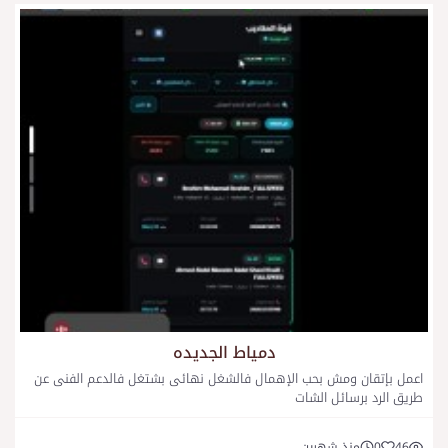
دمياط الجديده
اعمل بإتقان ومش بحب الإهمال فالشغل نهائى بشتغل فالدعم الفنى عن
طريق الرد برسائل الشات
46
0
منذ شهرين