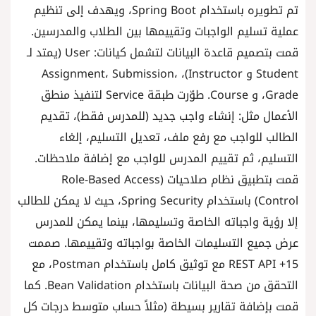
تم تطويره باستخدام Spring Boot، ويهدف إلى تنظيم
عملية تسليم الواجبات وتقييمها بين الطلاب والمدرسين.
قمت بتصميم قاعدة البيانات لتشمل كيانات: User (يمتد لـ
Student و Instructor)، Assignment، Submission،
Grade، و Course. طوّرت طبقة Service لتنفيذ منطق
الأعمال مثل: إنشاء واجب جديد (للمدرس فقط)، تقديم
الطالب للواجب مع رفع ملف، تعديل التسليم، إلغاء
التسليم، ثم تقييم المدرس للواجب مع إضافة ملاحظات.
قمت بتطبيق نظام صلاحيات (Role-Based Access
Control) باستخدام Spring Security، حيث لا يمكن للطالب
إلا رؤية واجباته الخاصة وتسليمها، بينما يمكن للمدرس
عرض جميع التسليمات الخاصة بواجباته وتقييمها. صممت
15+ REST API مع توثيق كامل باستخدام Postman، مع
التحقق من صحة البيانات باستخدام Bean Validation. كما
قمت بإضافة تقارير بسيطة (مثلاً حساب متوسط درجات كل