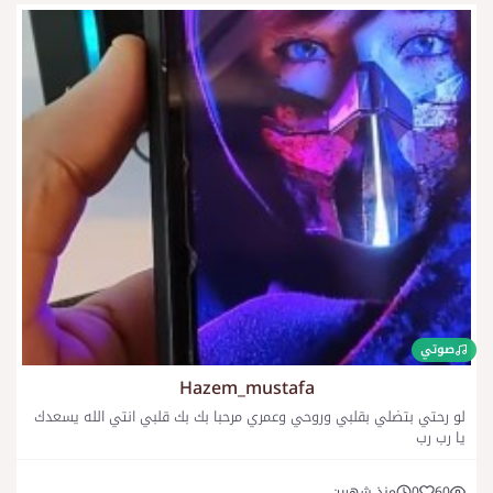
صوتي
Hazem_mustafa
لو رحتي بتضلي بقلبي وروحي وعمري مرحبا بك بك قلبي انتي الله يسعدك
يا رب رب
60
0
منذ شهرين