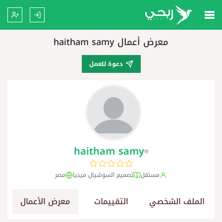
معرض أعمال haitham samy
دعوة للعمل
haitham samy
مستقل
تصميم السوشيال ميديا
مصر
الملف الشخصي
التقييمات
معرض الأعمال