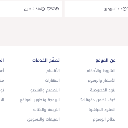
منذ أسبوعين
57
1
منذ شهرين
عن الموقع
تصفّح الخدمات
ال
الشروط والأحكام
الأقسام
أعم
الأسعار والرسوم
المهارات
مد
بنود الخصوصية
التصميم والفيديو
توا
كيف تضمن حقوقك؟
البرمجة وتطوير المواقع
الآ
العقود المباشرة
الترجمة والكتابة
نظام الوسوم
المبيعات والتسويق