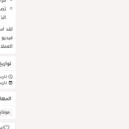
مزا
تصم
الذا
لقد اس
فيديو 
العملا
تواريخ
تاريخ
تاريخ
المها
مونتاج
إع