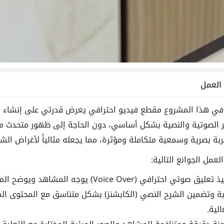
لعمل
ي هذا المشروع مقطع فيديو احترافي يعرض قدرتي على إنشاء مح
ر الصوتية والنصية بشكل أساسي، دون الحاجة إلى ظهور متحدث مبا
ربة بصرية وسمعية متكاملة ومؤثرة، مما يجعله مثالياً لأغراض الش
عمل الجوانع التالية:
يق صوتي احترافي (Voice Over) يوجه المشاهد ويوضح المحتوى بأسلوب شيق وواضح.
بة وتضمين الشرح النصي (الكابشنز) بشكل متناسق مع المحتوى الم
لية.