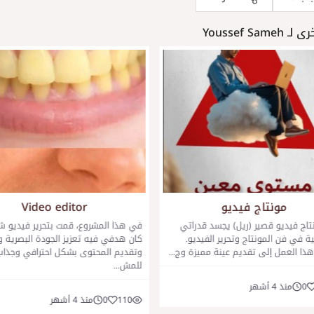
Youssef Same
مونتاج فيديو
Video editor
تاج فيديو قصير (ريل) يجسد قدراتي
في هذا المشروع، قمت بتحرير فيديو ش
ية في فن المونتاج وتحرير الفيديو.
كان هدفي فيه تعزيز الجودة البصرية و
ا العمل إلى تقديم عينة مميزة وج...
وتقديم المحتوى بشكل احترافي وجذاب
للمش...
0
منذ 4 أشهر
110
0
منذ 4 أشهر