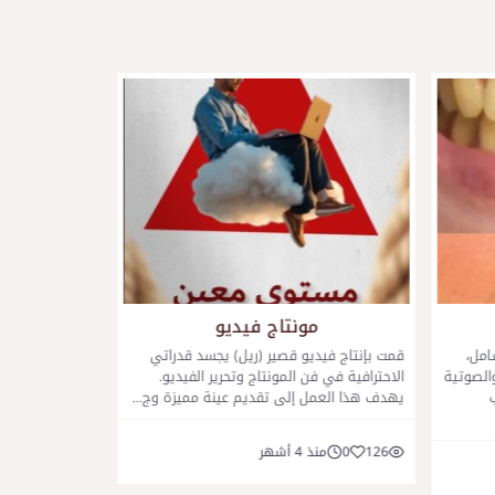
مونتاج فيديو
r
امل،
قمت بإنتاج فيديو قصير (ريل) يجسد قدراتي
في هذا المشروع
الصوتية
الاحترافية في فن المونتاج وتحرير الفيديو.
كان هدفي فيه ت
يهدف هذا العمل إلى تقديم عينة مميزة وج...
وتقديم المحتو
للمش...
126
0
منذ 4 أشهر
110
0
منذ 4 