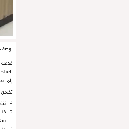
وصف ا
قدمت ف
العناص
إلى تج
تضمن ال
تنفيذ تعل
كتا
بفعا