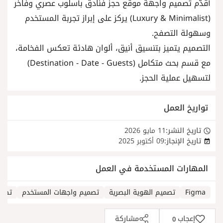
أقدّم تصميم واجهة موقع حجز فنادق بأسلوب عصري وفاخر
(Luxury & Minimalist) يركز على إبراز تجربة المستخدم
وسهولة التصفح.
التصميم يتميز بتنسيق أنيق، ألوان هادئة تعكس الفخامة،
مع قسم بحث متكامل (Destination - Date - Guests)
لتسهيل عملية الحجز.
تواريخ العمل
تاريخ النشر:
11 مايو 2026
تاريخ الإنجاز:
09 أكتوبر 2025
المهارات المستخدمة في العمل
Figma
تصميم الهوية البصرية
تصميم واجهات المستخدم
تصمي
إعجاب
مشاركة
0