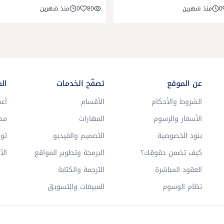
0
منذ شهرين
80
0
منذ شهرين
عن الموقع
تصفّح الخدمات
ال
الشروط والأحكام
الأقسام
أعم
الأسعار والرسوم
المهارات
مد
بنود الخصوصية
التصميم والفيديو
توا
كيف تضمن حقوقك؟
البرمجة وتطوير المواقع
الآ
العقود المباشرة
الترجمة والكتابة
نظام الوسوم
المبيعات والتسويق