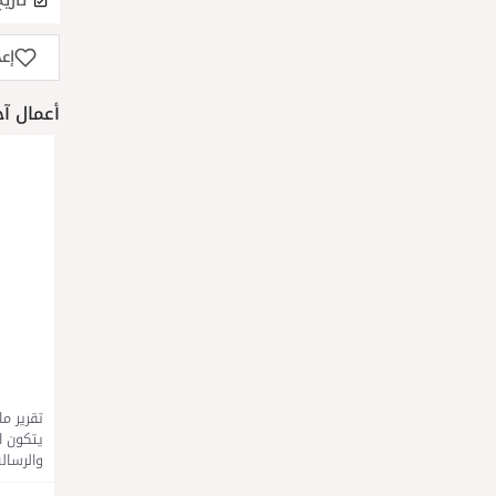
تاريخ
إع
أعمال آخرى لـ r
تقرير م
يتكون ا
والرسال