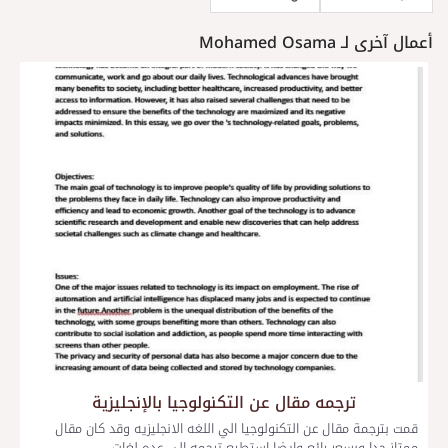
أعمال آخرى لـ Mohamed Osama
ترجمه مقال عن التكنولوجيا بالإنجليزية
قمت بترجمة مقال عن التكنولوجيا الي اللغه الانجليزيه وقد كان مقال
ممتاز جدا وبسعر رائع وايضا استطيع ترجمه الي عده لغات...