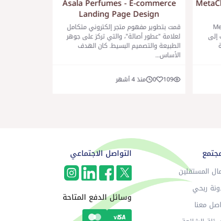
Appointment
Asala Perfumes - E-commerce
MetaCl
I UX
Landing Page Design
MetaClini
قمت بتطوير مفهوم متجر إلكتروني متكامل
 إلى
لعلامة "عطور أصالة"، والتي تركز على جوهر
للهواتف الذكية
ة
الطبيعة والتصميم البسيط. كان الهدف
تبسيط عملية الب
الأساس...
وحجزها للم...
109
0
منذ 4 أشهر
120
0
منذ 4 
مجتمع
التواصل الاجتماعي
ال المستقلين
ونة ربحي
وسائل الدفع المتاحة
صل معنا