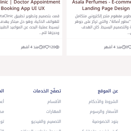
inic | Doctor Appointment
Asala Perfumes - E-comm
Booking App UI UX
Landing Page Design
وير مفهوم متجر إلكتروني متكامل
قمت بتصميم وتطوير تطبيق c
"عطور أصالة"، والتي تركز على جوهر
للهواتف الذكية، وهو حل مبتكر يهدف
 والتصميم البسيط. كان الهدف
تبسيط عملية البحث عن المواعيد الطبي
..
وحجزها للم...
0
منذ 4 أشهر
120
0
منذ 4 أشهر
عن الموقع
تصفّح الخدمات
ال
الشروط والأحكام
الأقسام
أعم
الأسعار والرسوم
المهارات
مد
بنود الخصوصية
التصميم والفيديو
توا