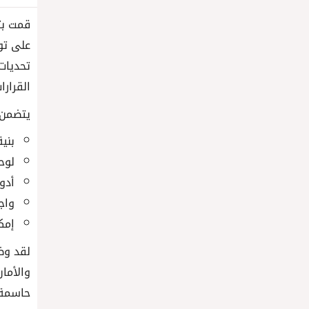
قمت بت
على تو
تحديات
القرارا
يتضمن ه
بني
لوح
أدو
واج
إمك
لقد وظ
والأمان
حاسمة 