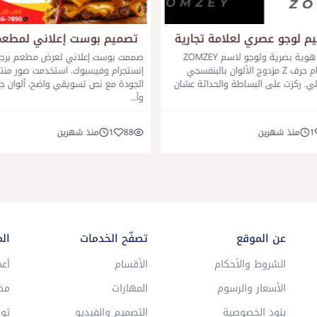
م لوجو عصري لعلامة تجارية
تصميم بوست إعلاني لمطعم 
صممت هوية بصرية ولوجو لاسم ZOMZEY
صممت بوست إعلاني لعرض مطعم برجر
باستخدام حرف Z مزدوج الألوان بالبنفسجي
إنستجرام وفيسبوك. استخدمت صور منتج
الي. ركزت على البساطة والحداثة عشان
الجودة مع نص تسويقي واضح، ألوان جا
وأ...
1
منذ شهرين
88
1
منذ شهرين
عن الموقع
تصفّح الخدمات
ال
الشروط والأحكام
الأقسام
أعم
الأسعار والرسوم
المهارات
مد
بنود الخصوصية
التصميم والفيديو
توا