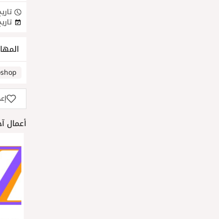
تاريخ
تاريخ
المها
oshop
إع
أعمال آخ