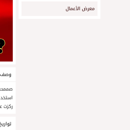
معرض الأعمال
وصف ا
صممت ص
استخدمت Photoshop و Canva لدمج الصور مع نص واض
ركزت عل
تواريخ