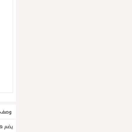
وصف ا
يضم هذ