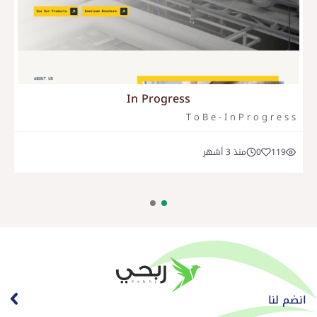
In Progress
T o B e - I n P r o g r e s s
119
0
منذ 3 أشهر
انضم لنا