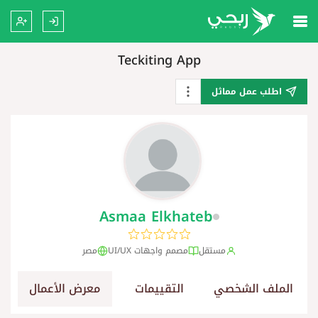
Teckiting App
اطلب عمل مماثل
Asmaa Elkhateb
مستقل
مصمم واجهات UI/UX
مصر
الملف الشخصي
التقييمات
معرض الأعمال