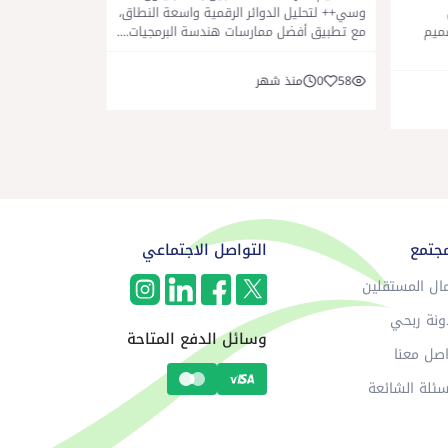
وسي++ لتحليل الدوائر الرقمية واسعة النطاق،
صميم
مع تطبيق أفضل ممارسات هندسة البرمجيات....
استجابة النظام 
وتنف...
58
0
منذ شهر
63
0
منذ
مجتمع
التواصل الاجتماعي
ال المستقلين
ونة ربحي
وسائل الدفع المتاحة
صل معنا
سئلة الشائعة