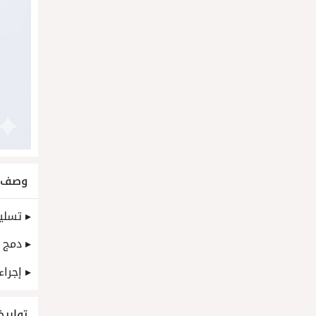
وصف ا
▸ تسليم تطبيق Flutter جاهز للإنتاج مع
▸ دمج Firebase Authentication وFirestore، وتطبيق ضوابط وصول آمنة للمستخدمين على نمط BAC
▸ إجراء
تواريخ