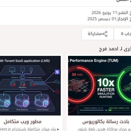
 النشر:
11 يونيو 2026
 الإنجاز:
01 ديسمبر 2025
جاب
مشاركة
0
رى لـ احمد فرج
باحث رسالة بكالوريوس
مطور ويب متكامل
 محرك محاكاة هجين بلغة بايثون
▸ بناء ميزات متكاملة باستخدام .js