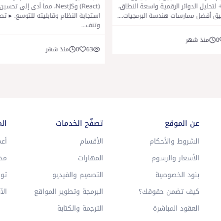
تحليل الدوائر الرقمية واسعة النطاق،
(React) وNestJS، مما أدى إلى تحسين
ق أفضل ممارسات هندسة البرمجيات....
استجابة النظام وقابليته للتوسع. ▸ ت
وتنف...
0
منذ شهر
63
0
منذ شهر
عن الموقع
تصفّح الخدمات
ال
الشروط والأحكام
الأقسام
أعم
الأسعار والرسوم
المهارات
مد
بنود الخصوصية
التصميم والفيديو
توا
كيف تضمن حقوقك؟
البرمجة وتطوير المواقع
الآ
العقود المباشرة
الترجمة والكتابة