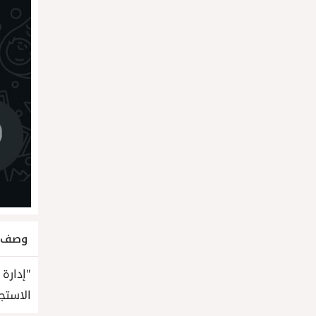
وصف ا
"إدارة
الاستجا