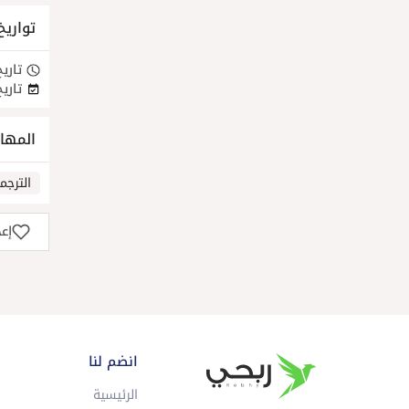
تواريخ
تاريخ
تاريخ
المها
الترجم
إع
انضم لنا
الرئيسية