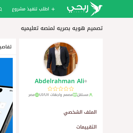
اطلب تنفيذ مشروع
تصميم هويه بصريه لمنصه تعليميه
تفاصي
Abdelrahman Ali
مستقل
مصمم واجهات UI/UX
مصر
الملف الشخصي
التقييمات