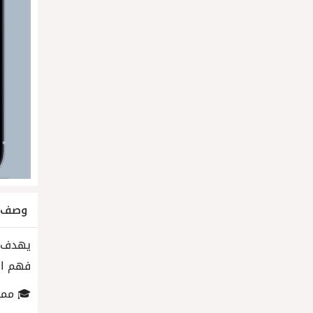
وصف ا
فهم ال
🎓 ممي