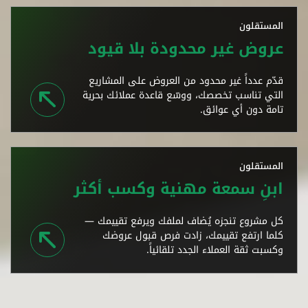
المستقلون
عروض غير محدودة بلا قيود
قدّم عدداً غير محدود من العروض على المشاريع
التي تناسب تخصصك، ووسّع قاعدة عملائك بحرية
تامة دون أي عوائق.
المستقلون
ابنِ سمعة مهنية وكسب أكثر
كل مشروع تنجزه يُضاف لملفك ويرفع تقييمك —
كلما ارتفع تقييمك، زادت فرص قبول عروضك
وكسبت ثقة العملاء الجدد تلقائياً.