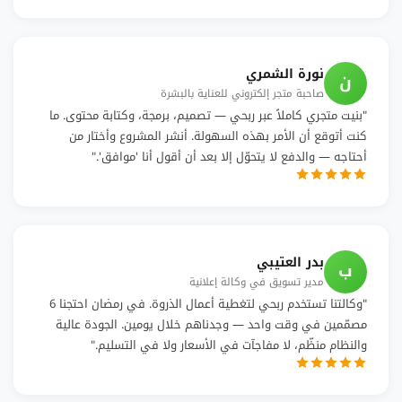
نورة الشمري
ن
صاحبة متجر إلكتروني للعناية بالبشرة
"بنيت متجري كاملاً عبر ربحي — تصميم، برمجة، وكتابة محتوى. ما
كنت أتوقع أن الأمر بهذه السهولة. أنشر المشروع وأختار من
أحتاجه — والدفع لا يتحوّل إلا بعد أن أقول أنا 'موافق'."
بدر العتيبي
ب
مدير تسويق في وكالة إعلانية
"وكالتنا تستخدم ربحي لتغطية أعمال الذروة. في رمضان احتجنا 6
مصمّمين في وقت واحد — وجدناهم خلال يومين. الجودة عالية
والنظام منظّم، لا مفاجآت في الأسعار ولا في التسليم."