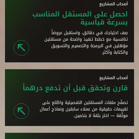
أصحاب المشاريع
احصل على المستقل المناسب
بسرعة قياسية
صِف احتياجك في دقائق، واستقبل عروضاً
تنافسية مع خطط تنفيذ واضحة من مستقلين
مؤهلين في البرمجة والتصميم والتسويق
والكتابة وأكثر.
أصحاب المشاريع
قارن وتحقق قبل أن تدفع درهماً
تصفّح ملفات المستقلين التفصيلية واطّلع على
تقييمات حقيقية من عملاء سابقين ونماذج أعمال
موثّقة — اختر بثقة لا بتخمين.