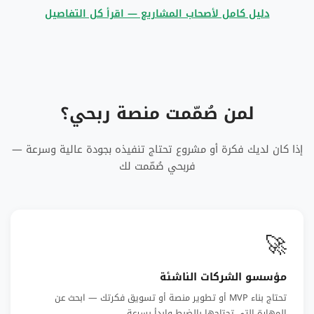
دليل كامل لأصحاب المشاريع — اقرأ كل التفاصيل
لمن صُمّمت منصة ربحي؟
إذا كان لديك فكرة أو مشروع تحتاج تنفيذه بجودة عالية وسرعة —
فربحي صُمّمت لك
🚀
مؤسسو الشركات الناشئة
تحتاج بناء MVP أو تطوير منصة أو تسويق فكرتك — ابحث عن
المهارة التي تحتاجها بالضبط وابدأ بسرعة.