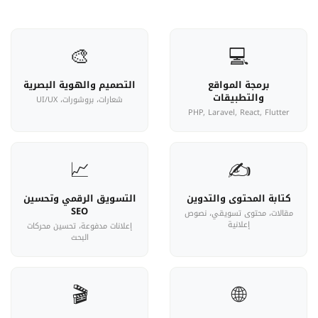
🎨
💻
برمجة المواقع
التصميم والهوية البصرية
والتطبيقات
شعارات، بروشورات، UI/UX
PHP, Laravel, React, Flutter
📈
✍️
كتابة المحتوى والتدوين
التسويق الرقمي وتحسين
SEO
مقالات، محتوى تسويقي، نصوص
إعلانية
إعلانات مدفوعة، تحسين محركات
البحث
🎬
🌐