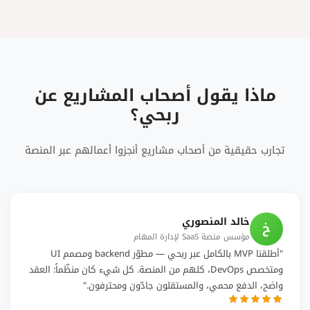
ماذا يقول أصحاب المشاريع عن
ربحي؟
تجارب حقيقية من أصحاب مشاريع أنجزوا أعمالهم عبر المنصة
خالد المنصوري
خ
مؤسس منصة SaaS لإدارة المهام
"أطلقنا MVP بالكامل عبر ربحي — مطوّر backend ومصمم UI
ومتخصص DevOps، كلهم من المنصة. كل شيء كان منظّماً: العقد
واضح، الدفع محمي، والمستقلون جادّون ومحترفون."